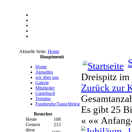
Aktuelle Seite:
Home
Hauptmenü
S
Home
Aktuelles
Dreispitz im
wir über uns
Galerie
Zurück zur K
Mitglieder
Gästebuch
Gesamtanzahl
Termine
Fundgrube/Tauschbörse
Es gibt 25 Bi
Besucher
«
«« Anfang
Heute
108
Gestern
213
diese