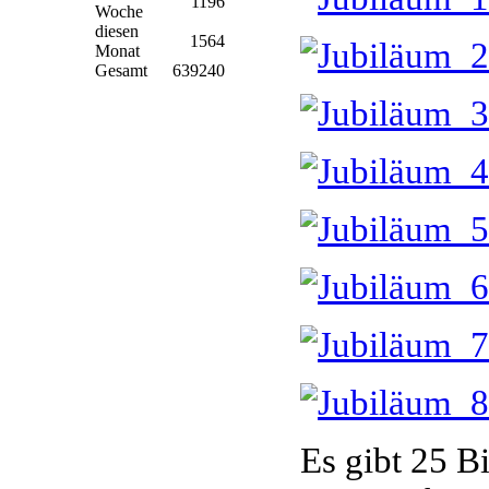
1196
Woche
diesen
1564
Monat
Gesamt
639240
Es gibt 25 Bi