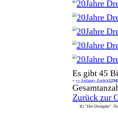
Es gibt 45 Bi
«
«« Anfang
« Zurück
1
2
3
4
Gesamtanzahl
Zurück zur G
IG "Der Dreispitz" -Tr