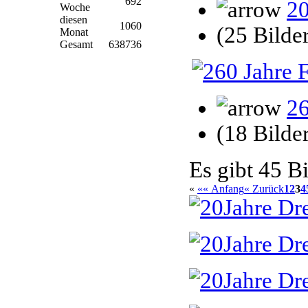
692
20
Woche
diesen
1060
(25 Bilde
Monat
Gesamt
638736
26
(18 Bilde
Es gibt 45 Bi
«
«« Anfang
« Zurück
1
2
3
4