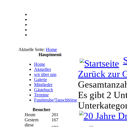
Aktuelle Seite:
Home
Hauptmenü
S
Home
Aktuelles
Zurück zur G
wir über uns
Galerie
Gesamtanzahl
Mitglieder
Gästebuch
Es gibt 2 Un
Termine
Fundgrube/Tauschbörse
Unterkatego
Besucher
Heute
201
Gestern
167
diese