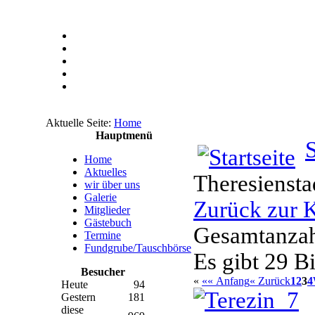
Aktuelle Seite:
Home
Hauptmenü
S
Home
Aktuelles
Theresiensta
wir über uns
Galerie
Zurück zur K
Mitglieder
Gästebuch
Gesamtanzahl
Termine
Fundgrube/Tauschbörse
Es gibt 29 Bi
Besucher
«
«« Anfang
« Zurück
1
2
3
4
Heute
94
Gestern
181
diese