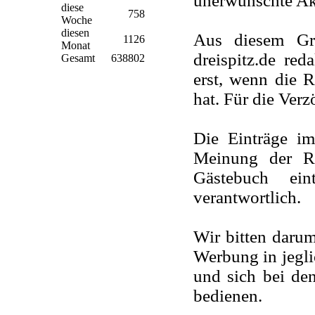
unerwünschte Ak
diese
758
Woche
diesen
Aus diesem Gr
1126
Monat
dreispitz.de red
Gesamt
638802
erst, wenn die 
hat. Für die Ver
Die Einträge i
Meinung der Re
Gästebuch ein
verantwortlich.
Wir bitten darum
Werbung in jegli
und sich bei de
bedienen.