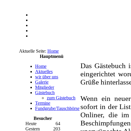
Aktuelle Seite:
Home
Hauptmenü
Das Gästebuch i
Home
Aktuelles
eingerichtet wo
wir über uns
Grüße hinterlass
Galerie
Mitglieder
Gästebuch
Wenn ein neuer 
zum Gästebuch
Termine
sofort in der Li
Fundgrube/Tauschbörse
Onliner, die im
Besucher
Beschimpfunge
Heute
64
Gestern
203