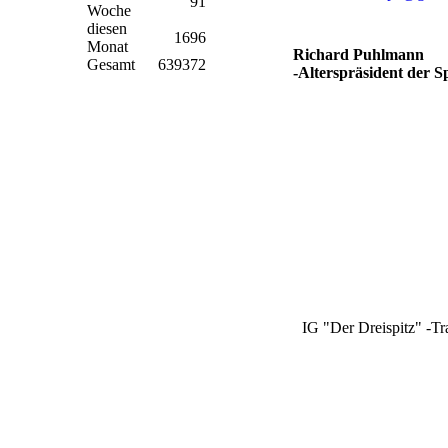
91
Woche
diesen
1696
Monat
Richard Puhlmann
Gesamt
639372
-Alterspräsident der S
IG "Der Dreispitz" -Tr