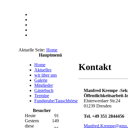
Aktuelle Seite:
Home
Hauptmenü
Kontakt
Home
Aktuelles
wir über uns
Galerie
Mitglieder
Manfred Krempe -Sekr
Gästebuch
Öffentlichkeitsarbeit-I
Termine
Elsterwerdaer Str.24
Fundgrube/Tauschbörse
01239 Dresden
Besucher
Heute
91
Tel. +49 351 2844456
Gestern
149
Manfred.Krempe@gmx.
diese