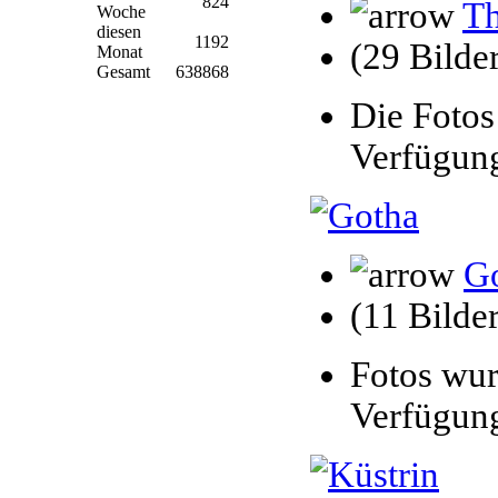
824
Th
Woche
diesen
1192
(29 Bilde
Monat
Gesamt
638868
Die Fotos
Verfügung
G
(11 Bilder
Fotos wur
Verfügung