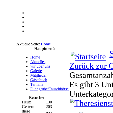
Aktuelle Seite:
Home
Hauptmenü
S
Home
Aktuelles
Zurück zur G
wir über uns
Galerie
Gesamtanzahl
Mitglieder
Gästebuch
Es gibt 3 Un
Termine
Fundgrube/Tauschbörse
Unterkatego
Besucher
Heute
130
Gestern
203
diese