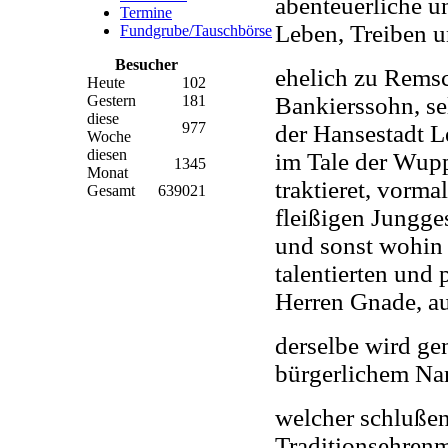
abenteuerliche u
Termine
Leben, Treiben 
Fundgrube/Tauschbörse
Besucher
ehelich zu Rems
Heute
102
Bankierssohn, sel
Gestern
181
diese
977
der Hansestadt L
Woche
diesen
im Tale der Wupp
1345
Monat
traktieret, vorm
Gesamt
639021
fleißigen Jungges
und sonst wohin
talentierten und
Herren Gnade, a
derselbe wird g
bürgerlichem N
welcher schlußen
Traditionsehren