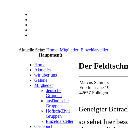
Aktuelle Seite:
Home
Mitglieder
Einzeldarsteller
Hauptmenü
Der Feldtsch
Home
Aktuelles
wir über uns
Galerie
Marcus Schmitz
Mitglieder
Friedrichsaue 19
deutsche
42657 Solingen
Gruppen
ausländische
Gruppen
Geneigter Betrac
Höfisch/Zivil
Gruppen
so sehet hier be
Einzeldarsteller
Gästebuch